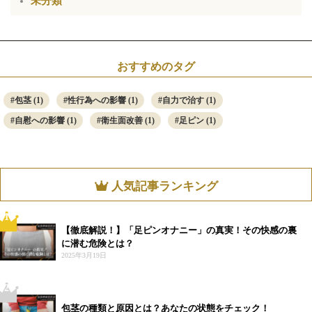
未分類
おすすめのタグ
包茎
(1)
性行為への影響
(1)
自力で治す
(1)
自慰への影響
(1)
衛生面改善
(1)
足ピン
(1)
人気記事ランキング
1
【徹底解説！】「足ピンオナニー」の真実！その快感の裏
に潜む危険とは？
2025年3月19日
2
包茎の種類と原因とは？あなたの状態をチェック！