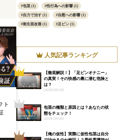
包茎
(1)
性行為への影響
(1)
自力で治す
(1)
自慰への影響
(1)
衛生面改善
(1)
足ピン
(1)
人気記事ランキング
1
【徹底解説！】「足ピンオナニー」
の真実！その快感の裏に潜む危険と
は？
2025年3月19日
2
？ト
包茎の種類と原因とは？あなたの状
証
態をチェック！
2025年3月18日
3
【俺の仮性】実際に仮性包茎は自分
で治せるのか検証！？男性看護師が