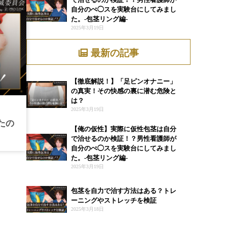
自分のぺ◯スを実験台にしてみまし
た。-包茎リング編-
2025年3月19日
最新の記事
【徹底解説！】「足ピンオナニー」
の真実！その快感の裏に潜む危険と
は？
2025年3月19日
たの
【俺の仮性】実際に仮性包茎は自分
で治せるのか検証！？男性看護師が
自分のぺ◯スを実験台にしてみまし
た。-包茎リング編-
2025年3月19日
包茎を自力で治す方法はある？トレ
ーニングやストレッチを検証
2025年3月18日