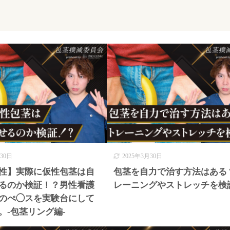
月30日
2025年3月30日
性】実際に仮性包茎は自
包茎を自力で治す方法はある
るのか検証！？男性看護
レーニングやストレッチを検
のぺ◯スを実験台にして
。-包茎リング編-