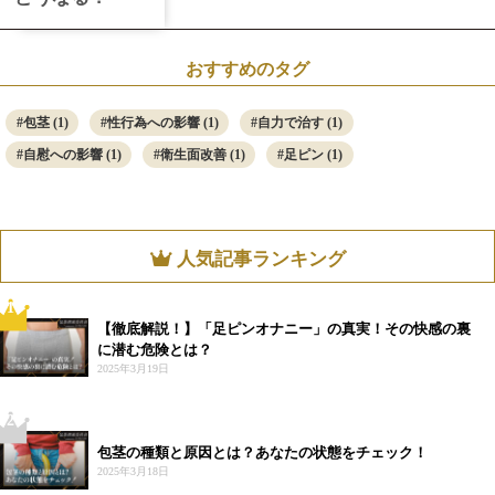
おすすめのタグ
包茎
(1)
性行為への影響
(1)
自力で治す
(1)
自慰への影響
(1)
衛生面改善
(1)
足ピン
(1)
人気記事ランキング
1
【徹底解説！】「足ピンオナニー」の真実！その快感の裏
に潜む危険とは？
2025年3月19日
2
包茎の種類と原因とは？あなたの状態をチェック！
2025年3月18日