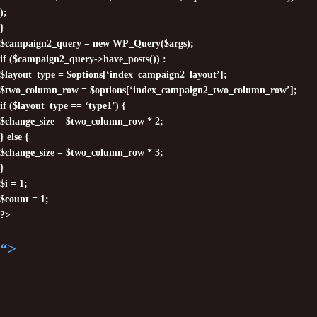
);
}
$campaign2_query = new WP_Query($args);
if ($campaign2_query->have_posts()) :
$layout_type = $options[‘index_campaign2_layout’];
$two_column_row = $options[‘index_campaign2_two_column_row’];
if ($layout_type == ‘type1’) {
$change_size = $two_column_row * 2;
} else {
$change_size = $two_column_row * 3;
}
$i = 1;
$count = 1;
?>
“>