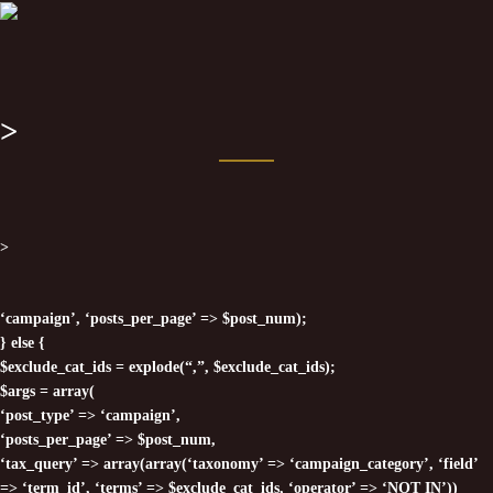
>
>
‘campaign’, ‘posts_per_page’ => $post_num);
} else {
$exclude_cat_ids = explode(“,”, $exclude_cat_ids);
$args = array(
‘post_type’ => ‘campaign’,
‘posts_per_page’ => $post_num,
‘tax_query’ => array(array(‘taxonomy’ => ‘campaign_category’, ‘field’
=> ‘term_id’, ‘terms’ => $exclude_cat_ids, ‘operator’ => ‘NOT IN’))