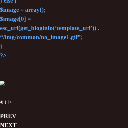
} else {
$image = array();
$image[0] =
esc_url(get_bloginfo(‘template_url’)) .
“/img/common/no_image1.gif”;
}
?>
4) { ?>
PREV
NEXT