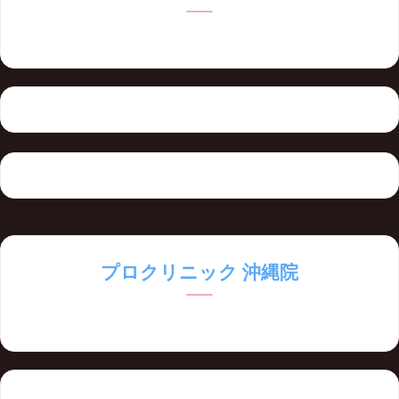
形成外科専門医による日本最高峰の男性器治療（包茎・増大等）
プロクリニック 沖縄院
沖縄・那覇でも銀座と同等の素晴らしい医療をご提供