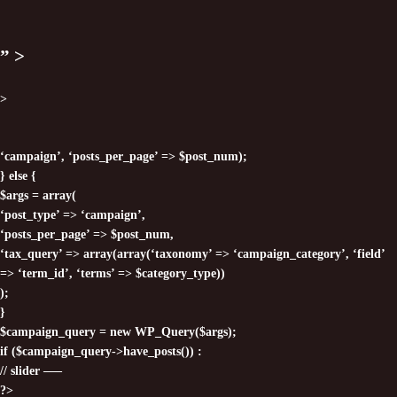
”
>
>
‘campaign’, ‘posts_per_page’ => $post_num);
} else {
$args = array(
‘post_type’ => ‘campaign’,
‘posts_per_page’ => $post_num,
‘tax_query’ => array(array(‘taxonomy’ => ‘campaign_category’, ‘field’
=> ‘term_id’, ‘terms’ => $category_type))
);
}
$campaign_query = new WP_Query($args);
if ($campaign_query->have_posts()) :
// slider —–
?>