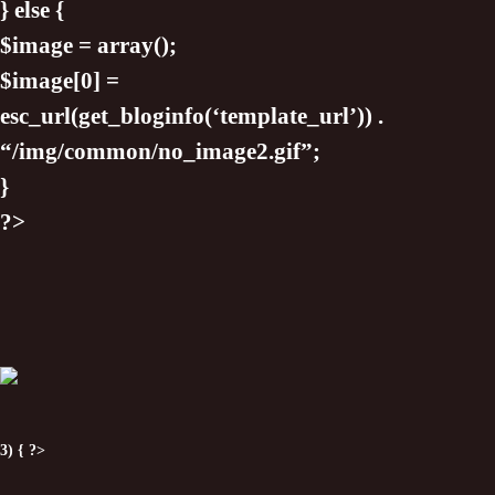
} else {
$image = array();
$image[0] =
esc_url(get_bloginfo(‘template_url’)) .
“/img/common/no_image2.gif”;
}
?>
3) { ?>