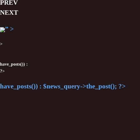
PREV
NEXT
”
>
>
have_posts()) :
?>
have_posts()) : $news_query->the_post(); ?>