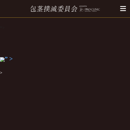
“>
”
>
>