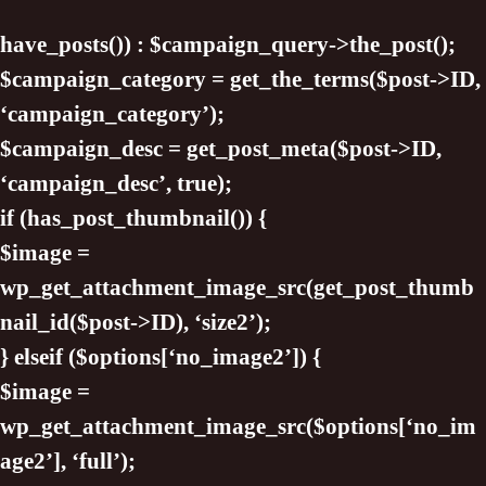
have_posts()) : $campaign_query->the_post();
$campaign_category = get_the_terms($post->ID,
‘campaign_category’);
$campaign_desc = get_post_meta($post->ID,
‘campaign_desc’, true);
if (has_post_thumbnail()) {
$image =
wp_get_attachment_image_src(get_post_thumb
nail_id($post->ID), ‘size2’);
} elseif ($options[‘no_image2’]) {
$image =
wp_get_attachment_image_src($options[‘no_im
age2’], ‘full’);