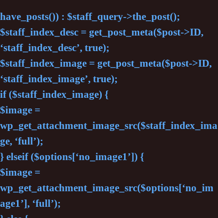
have_posts()) : $staff_query->the_post();
$staff_index_desc = get_post_meta($post->ID,
‘staff_index_desc’, true);
$staff_index_image = get_post_meta($post->ID,
‘staff_index_image’, true);
if ($staff_index_image) {
$image =
wp_get_attachment_image_src($staff_index_ima
ge, ‘full’);
} elseif ($options[‘no_image1’]) {
$image =
wp_get_attachment_image_src($options[‘no_im
age1’], ‘full’);