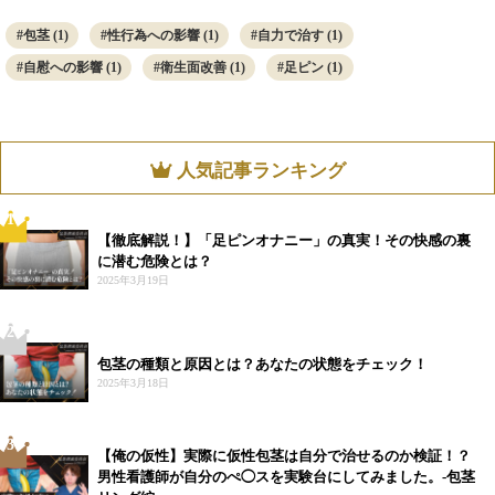
包茎
(1)
性行為への影響
(1)
自力で治す
(1)
自慰への影響
(1)
衛生面改善
(1)
足ピン
(1)
人気記事ランキング
1
【徹底解説！】「足ピンオナニー」の真実！その快感の裏
に潜む危険とは？
2025年3月19日
2
包茎の種類と原因とは？あなたの状態をチェック！
2025年3月18日
3
【俺の仮性】実際に仮性包茎は自分で治せるのか検証！？
男性看護師が自分のぺ◯スを実験台にしてみました。-包茎