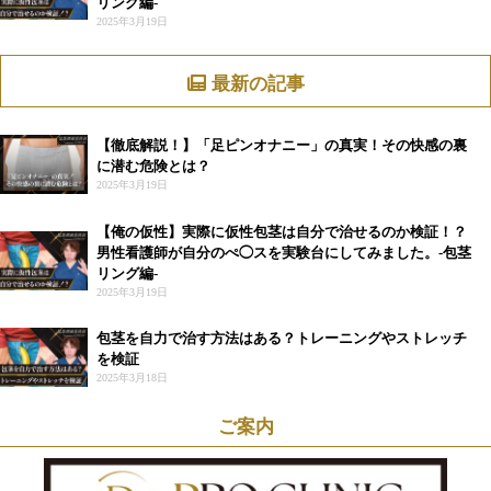
リング編-
2025年3月19日
最新の記事
【徹底解説！】「足ピンオナニー」の真実！その快感の裏
に潜む危険とは？
2025年3月19日
【俺の仮性】実際に仮性包茎は自分で治せるのか検証！？
男性看護師が自分のぺ◯スを実験台にしてみました。-包茎
リング編-
2025年3月19日
包茎を自力で治す方法はある？トレーニングやストレッチ
を検証
2025年3月18日
ご案内